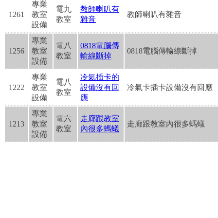
專業
電九
教師喇叭有
1261
教室
教師喇叭有雜音
教室
雜音
設備
專業
電八
0818電腦傳
1256
教室
0818電腦傳輸線斷掉
教室
輸線斷掉
設備
專業
冷氣插卡的
電八
1222
教室
設備沒有回
冷氣卡插卡設備沒有回應
教室
設備
應
專業
電六
走廊跟教室
1213
教室
走廊跟教室內很多螞蟻
教室
內很多螞蟻
設備