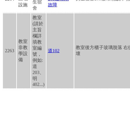
生宿
設施
故障
舍
教室
(請於
主旨
欄詳
教室
填教
非教
教室後方櫃子玻璃脫落 右
室編
2263
道102
學設
壞
號，
備
例如:
道
203、
明
402...)