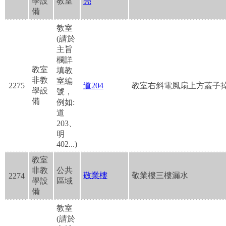
學設
教室
亮
備
教室
(請於
主旨
欄詳
教室
填教
非教
室編
2275
道204
教室右斜電風扇上方蓋子
學設
號，
備
例如:
道
203、
明
402...)
教室
非教
公共
敬業樓
敬業樓三樓漏水
2274
學設
區域
備
教室
(請於