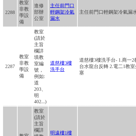
教室
進修
主任前門口
非教
部辦
輕鋼架冷氣
主任前門口輕鋼架冷氣漏
2288
學設
公室
漏水
備
教室
(請於
主旨
欄詳
教室
填教
道慈樓3樓洗手台- 1.商一
非教
道慈樓3樓
室編
2287
台水龍台反轉 2.電二1教
學設
洗手台
號，
塞
備
例如:
道
203、
明
402...)
教室
(請於
主旨
欄詳
明遠樓1樓
教室