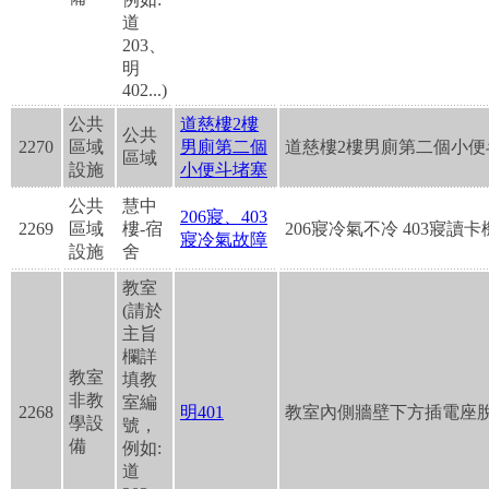
道
203、
明
402...)
公共
道慈樓2樓
公共
2270
區域
男廁第二個
道慈樓2樓男廁第二個小便
區域
設施
小便斗堵塞
公共
慧中
206寢、403
2269
區域
樓-宿
206寢冷氣不冷 403寢讀
寢冷氣故障
設施
舍
教室
(請於
主旨
欄詳
教室
填教
非教
室編
2268
明401
教室內側牆壁下方插電座
學設
號，
備
例如:
道