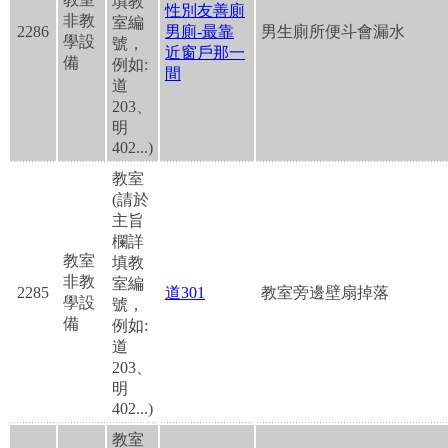
填教
性別友善廁
非教
室編
2286
男廁-最靠
男生廁所便斗會漏水
學設
號，
近窗戶那一
備
例如:
間
道
203、
明
402...)
教室
(請於
主旨
欄詳
教室
填教
非教
室編
2285
道301
教室旁邊壁扇掉落
學設
號，
備
例如:
道
203、
明
402...)
教室