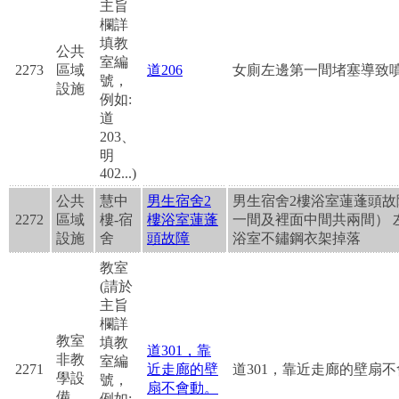
主旨
欄詳
填教
公共
室編
2273
區域
道206
女廁左邊第一間堵塞導致
號，
設施
例如:
道
203、
明
402...)
公共
慧中
男生宿舍2
男生宿舍2樓浴室蓮蓬頭故
2272
區域
樓-宿
樓浴室蓮蓬
一間及裡面中間共兩間） 
設施
舍
頭故障
浴室不鏽鋼衣架掉落
教室
(請於
主旨
欄詳
教室
填教
道301，靠
非教
室編
2271
近走廊的壁
道301，靠近走廊的壁扇
學設
號，
扇不會動。
備
例如: