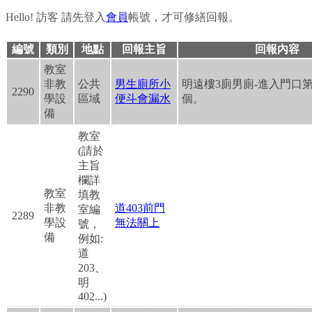
報
Hello!
訪客
請先登入
會員
帳號，才可修繕回報。
修
編號
類別
地點
回報主旨
回報內容
教室
系
非教
公共
男生廁所小
明遠樓3廁男廁-進入門口
2290
學設
區域
便斗會漏水
個。
統
備
教室
(請於
主旨
欄詳
教室
填教
非教
道403前門
室編
2289
學設
無法關上
號，
備
例如:
道
203、
明
402...)