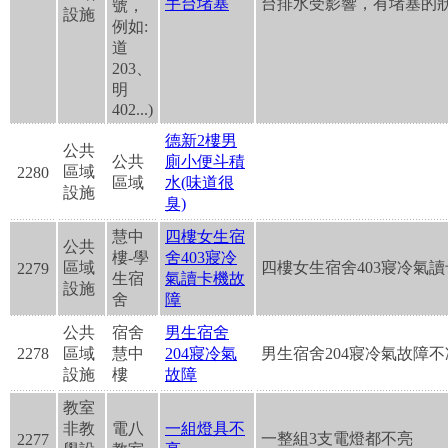
手台堵塞
台排水受影響，有堵塞的
號，
設施
例如:
道
203、
明
402...)
德新2樓男
公共
公共
廁小便斗積
區域
2280
區域
水(味道很
設施
臭)
慧中
四樓女生宿
公共
樓-學
舍403寢冷
區域
四樓女生宿舍403寢冷氣
2279
生宿
氣讀卡機故
設施
舍
障
公共
宿舍
男生宿舍
2278
區域
慧中
204寢冷氣
男生宿舍204寢冷氣故障
設施
樓
故障
教室
非教
電八
一組燈具不
一整組3支電燈都不亮
2277