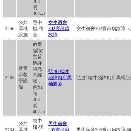
203、
明
402...)
公共
慧中
女生宿舍
2266
區域
樓-宿
302寢吊扇
女生宿舍302寢吊扇故障
設施
舍
故障
教室
(請於
主旨
欄詳
教室
填教
弘道1樓才
非教
室編
2265
殘障廁所馬
弘道1樓才殘障廁所馬桶脫
學設
號，
桶脫落
備
例如:
道
203、
明
402...)
慧中
公共
男生宿舍
樓-學
區域
205寢吊扇
男生宿舍205寢吊扇故障-
2264