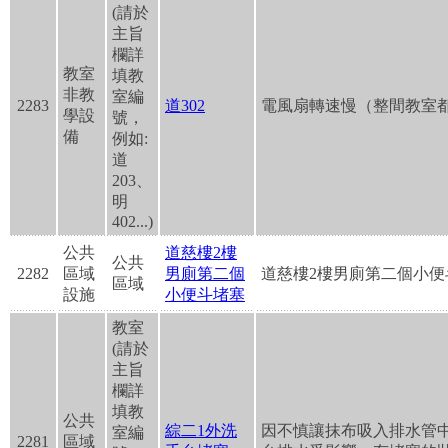
(請於
主旨
欄詳
教室
填教
非教
室編
2283
道302
電風扇轉速慢（整間教室
學設
號，
備
例如:
道
203、
明
402...)
公共
道慈樓2樓
公共
2282
區域
男廁第二個
道慈樓2樓男廁第二個小便
區域
設施
小便斗堵塞
教室
(請於
主旨
欄詳
填教
公共
綜二1外洗
因不慎讓抹布吸入排水管
室編
2281
區域