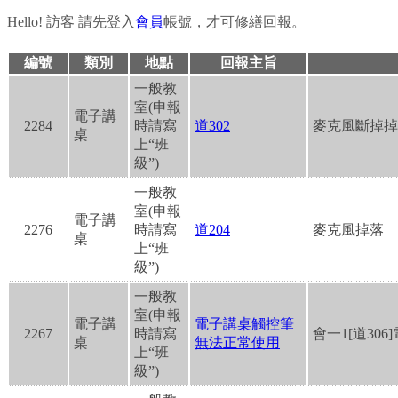
一
Hello!
訪客
請先登入
會員
帳號，才可修繕回報。
般
編號
類別
地點
回報主旨
一般教
教
室(申報
電子講
2284
時請寫
道302
麥克風斷掉掉
室
桌
上“班
級”)
報
一般教
室(申報
修
電子講
2276
時請寫
道204
麥克風掉落
桌
上“班
系
級”)
統
一般教
室(申報
電子講
電子講桌觸控筆
2267
時請寫
會一1[道30
桌
無法正常使用
上“班
級”)