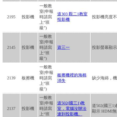
一般教
室(申報
道303 觀二1教室
2195
投影機
時請寫
投影機亮度不
投影機
上“班
級”)
一般教
室(申報
2145
投影機
時請寫
資三一
投影螢幕顯示
上“班
級”)
一般教
室(申報
板擦機裡的海棉
2139
板擦機
時請寫
缺少海綿，機
消失
上“班
級”)
一般教
室(申報
道502(國三1)教
道502(國三
2137
投影機
時請寫
室，電腦沒辦法
顯示 HDMI
上“班
連到投影機。