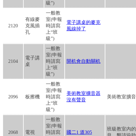
級”)
一般教
有線麥
室(申報
電子講桌的麥克
2120
克風插
時請寫
風線掉了
孔
上“班
級”)
一般教
室(申報
電子講
2104
時請寫
開机會自動關机
桌
上“班
級”)
一般教
室(申報
美術教室擴音器
2096
板擦機
時請寫
美術教室擴音
沒有聲音
上“班
級”)
一般教
室(申報
班級教室內的
2068
電視
時請寫
國二1 道305
息，懇請協助