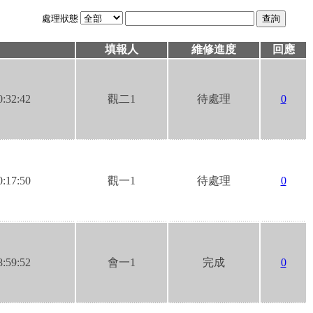
處理狀態
日
填報人
維修進度
回應
0:32:42
觀二1
待處理
0
0:17:50
觀一1
待處理
0
8:59:52
會一1
完成
0