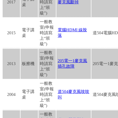
2017
時請寫
麥克風斷掉
桌
上“班
級”)
一般教
室(申報
電子講
電腦HDMI 線脫
2015
時請寫
道504電腦HD
桌
落
上“班
級”)
一般教
室(申報
205電一1麥克風
2013
板擦機
時請寫
205電一1麥
插孔故障
上“班
級”)
一般教
室(申報
電子講
道504麥克風吱吱
2004
時請寫
道504麥克風
桌
叫
上“班
級”)
一般教