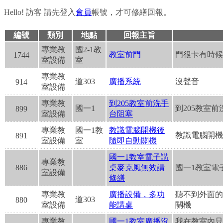
報
Hello!
訪客
請先登入
會員
帳號，才可修繕回報。
修
編號
類別
地點
回報主旨
專業教
國2-1教
系
教室前門
門很卡有時候
1744
室設備
室
統
專業教
道303
廣播系統
沒聲音
914
室設備
專業教
到205教室前洗手
國一1
到205教室
899
室設備
台阻塞
專業教
國一1教
教識電腦開機後
教識電腦開機
891
室設備
室
隨即自動關機
國一1教室電子講
專業教
886
桌麥克風無效請
國一1教室電
室設備
修繕
專業教
廣播設備，多功
聽不到外面的
道303
880
室設備
能講桌
關機
專業教
國一1教室廣播沒
我在教室內只