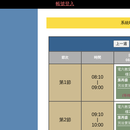
帳號登入
系統
上一週
節次
時間
08
電六教
樓
08:10
葉再森
第1節
|
另洽實
09:00
(等
電六教
樓
09:10
葉再森
第2節
|
另洽實
10:00