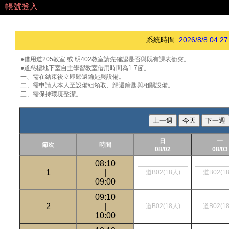
帳號登入
系統時間:
2026/8/8 04:27
●借用道205教室 或 明402教室請先確認是否與既有課表衝突。
●道慈樓地下室自主學習教室借用時間為1-7節。
一、需在結束後立即歸還鑰匙與設備。
二、需申請人本人至設備組領取、歸還鑰匙與相關設備。
三、需保持環境整潔。
上一週
今天
下一週
日
一
節次
時間
08/02
08/03
08:10
1
|
道B02(18人)
道B02(1
09:00
09:10
2
|
道B02(18人)
道B02(1
10:00