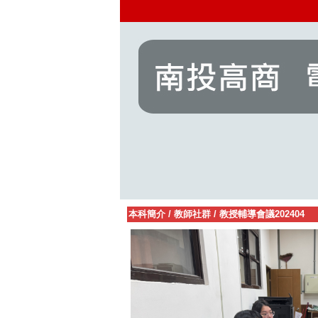
本科簡介
/
教師社群
/
教授輔導會議202404