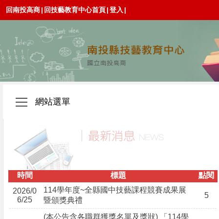
回南投高商
|
回技藝教育中心首頁
|
登入
|
網站選單
時間
標題
點閱
114學年度~全縣國中技藝課程競賽成果展
2026/0
5
6/25
暨頒獎典禮
(本公告含各職群獲獎名單及獎狀) 「114學