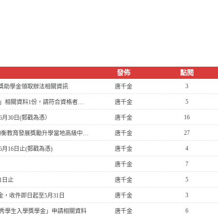
發佈
點閱
3
秀獎助學金領取辦法相關資訊
唐千金
5
[轉知]財團法人罕見疾病基金會辦理「2026罕見疾病獎助學金」相關資料1份，請符合資格者於115年8月14日前提出申請
唐千金
16
6月30日(郵戳為憑）
唐千金
27
114學年度第2學期教育部國民及學前教育署國民中學畢業生均衡教育發展獎勵升學當地高級中等學校獎學金 獲獎名單
唐千金
4
月16日止(郵戳為憑)
唐千金
7
唐千金
5
1日止
唐千金
3
金，收件即日起至5月31日
唐千金
6
優秀學生入學獎學金」申請相關資料
唐千金