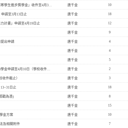
10
社團法人中華佛教善緣慈善會「高中職專、大、碩【誌善】清寒學生進步獎學金」收件至4月30日止
唐千金
18
申請至3月13日止
唐千金
12
培力計畫」申請至4月19日止
唐千金
9
唐千金
4
前提出申請
唐千金
4
唐千金
5
唐千金
2
桃園市政府教育局辦理財團法人臻鼎教育基金會優良學生獎助學金申請至4月10日（學校收件截止）
唐千金
3
校收件截止）
唐千金
18
3~31日止
唐千金
8
郵戳為憑)
唐千金
15
唐千金
10
學金方案
唐千金
7
辦法及相關附件
唐千金