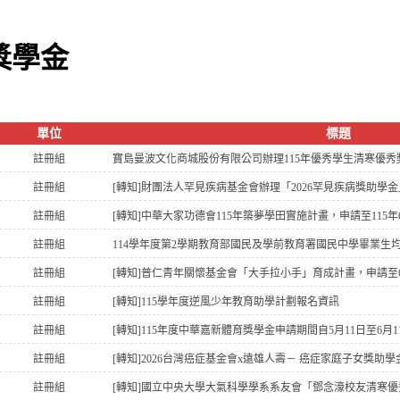
獎學金
單位
標題
註冊組
寶島曼波文化商城股份有限公司辦理115年優秀學生清寒優
註冊組
註冊組
[轉知]中華大家功德會115年築夢學田實施計畫，申請至115年
註冊組
註冊組
[轉知]普仁青年關懷基金會「大手拉小手」育成計畫，申請至6
註冊組
[轉知]115學年度逆風少年教育助學計劃報名資訊
註冊組
[轉知]115年度中華嘉新體育獎學金申請期間自5月11日至6月1
註冊組
[轉知]2026台灣癌症基金會x遠雄人壽－ 癌症家庭子女獎助學
註冊組
[轉知]國立中央大學大氣科學學系系友會「鄧念濠校友清寒