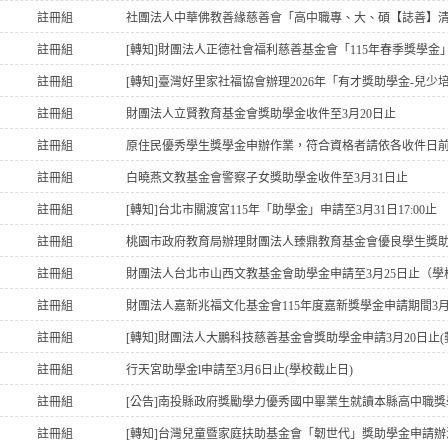
註冊組
註冊組
[轉知]財團法人正德社會福利慈善基金會「115年春季獎學金」
註冊組
[轉知]臺灣好里家社福協會辦理2026年「有才獎助學金-兒少
註冊組
財團法人立賢教育基金會獎助學金收件至3月20日止
註冊組
原住民優秀學生獎學金申辦作業，符合資格者請依各收件日
註冊組
白曉燕文教基金會警察子女獎助學金收件至3月31日止
註冊組
[轉知]台北市關渡宮115年「助學金」申請至3月31日17:00止
註冊組
註冊組
財團法人台北市山西文教基金會助學金申請至3月25日止（學
註冊組
財團法人嘉新兆福文化基金會115年度嘉新獎學金申請期間3月1
註冊組
[轉知]財團法人大鵬科技慈善基金會獎助學金申請3月20日止(
註冊組
行天宮助學金l申請至3月6日止(學校截止日)
註冊組
[公告]南投縣政府獎勵學力優秀國中畢業生就讀本縣高中職獎
註冊組
[轉知]台灣兒童暨家庭扶助基金會「韌世代」獎助學金申請