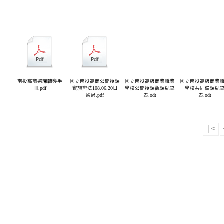
南投高商選課輔導手
國立南投高商公開授課
國立南投高級商業職業
國立南投高級商業
冊.pdf
實施辦法108.06.20日
學校公開授課觀課紀錄
學校共同備課紀
通過.pdf
表.odt
表.odt
|<