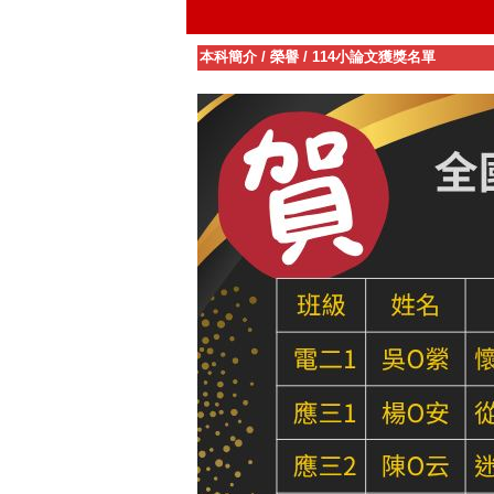
本科簡介
/
榮譽
/
114小論文獲獎名單