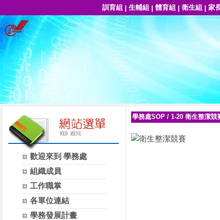
訓育組
生輔組
體育組
衛生組
家
|
|
|
|
學務處SOP
/
1-20 衛生整潔競
歡迎來到 學務處
組織成員
工作職掌
各單位連結
學務發展計畫