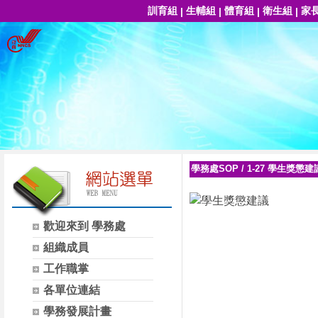
訓育組
生輔組
體育組
衛生組
家
|
|
|
|
學務處SOP
/
1-27 學生獎懲建
歡迎來到 學務處
組織成員
工作職掌
各單位連結
學務發展計畫