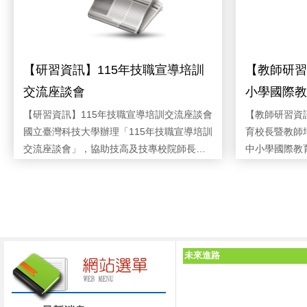
【研習資訊】115年技職宣導培訓
【教師研習
交流座談會
小學國際教
【研習資訊】115年技職宣導培訓交流座談會
【教師研習資
國立臺灣科技大學辦理「115年技職宣導培訓
育校長暨教師
交流座談會」，協助技高及技專校院師長了
中小學國際教
解技職教育宣導、適性入學及相關推動實
分流課程，透
務，歡迎有興趣教師報名參加。一、辦理時
內教職員推動
時間:2026/07/23 | 類別:公告 | 單位:應用英語科 | 發
時間:2026/07
佈:黃巧燕 | 點閱:3 |
間：115年8月4日（星期二）13:30至
歡迎有興趣教
16:30。二、辦理地點：僑光科技大學僑光館
（一）高級中
1樓國際會議廳（臺中市西屯區僑光路100
等教育行政人
號）。三、參加對象：全國技專校院執行選
教師。（三）
未來進路
才專案業務師長、技高師長及縣市政府教育
理日期：（一）
局（處）相關人員。四、報名期限：即日起
（星期四）至
至115年7月28日（星期二）止。名額額滿時
流課程：115