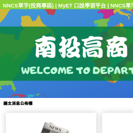
|
|
NNCS單字(投商專區)
MyET 口說學習平台
NNCS