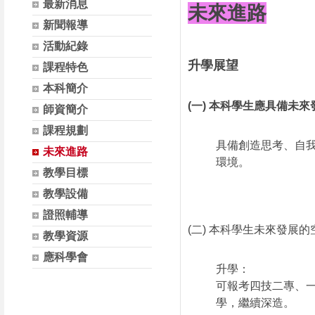
最新消息
未來進路
將提前關閉報名系統。五、報名網址：
日（星期四）
新聞報導
https://forms.gle/C9xgA6qKetTzPfMa6六、
年8月5日（
活動紀錄
相關資訊請參閱附件實施計畫。
至全國教師在
升學展望
名。五、研習
課程特色
鎮新豐里稻香路
本科簡介
訊請參閱附件
(一) 本科學生應具備未
師資簡介
課程規劃
具備創造思考、自
未來進路
環境。
教學目標
教學設備
證照輔導
(二) 本科學生未來發展
教學資源
應科學會
升學：
可報考四技二專、
學，繼續深造。