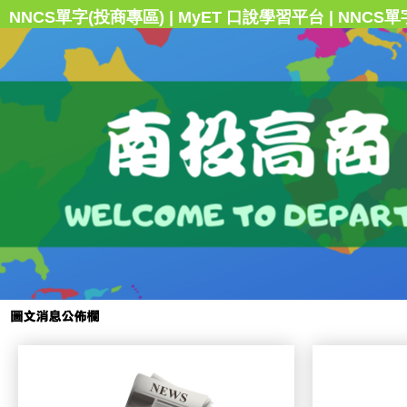
|
|
NNCS單字(投商專區)
MyET 口說學習平台
NNCS