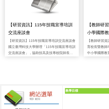
【研習資訊】115年技職宣導培訓
【教師研習
交流座談會
小學國際教
【研習資訊】115年技職宣導培訓交流座談會
【教師研習資
國立臺灣科技大學辦理「115年技職宣導培訓
育校長暨教師
交流座談會」，協助技高及技專校院師長了
中小學國際教
解技職教育宣導、適性入學及相關推動實
分流課程，透
務，歡迎有興趣教師報名參加。一、辦理時
內教職員推動
時間:2026/07/23 | 類別:公告 | 單位:應用英語科 | 發
時間:2026/07
佈:黃巧燕 | 點閱:3 |
間：115年8月4日（星期二）13:30至
歡迎有興趣教
16:30。二、辦理地點：僑光科技大學僑光館
（一）高級中
1樓國際會議廳（臺中市西屯區僑光路100
等教育行政人
號）。三、參加對象：全國技專校院執行選
教師。（三）
教學目標
才專案業務師長、技高師長及縣市政府教育
理日期：（一）
局（處）相關人員。四、報名期限：即日起
（星期四）至
至115年7月28日（星期二）止。名額額滿時
流課程：115