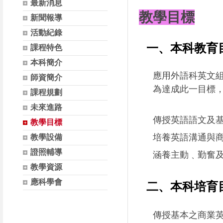
最新消息
將提前關閉報名系統。五、報名網址：
日（星期四）
教學目標
新聞報導
https://forms.gle/C9xgA6qKetTzPfMa6六、
年8月5日（
活動紀錄
相關資訊請參閱附件實施計畫。
至全國教師在
一、本科教育
名。五、研習
課程特色
鎮新豐里稻香路
本科簡介
訊請參閱附件
應用外語科英文
師資簡介
為達成此一目標
課程規劃
未來進路
傳授英語語文及
教學目標
培養英語溝通與商
教學設備
證照輔導
涵養主動﹑勤奮
教學資源
應科學會
二、本科培育
傳授基本之商業英