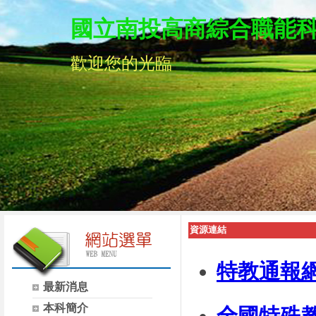
國立南投高商綜合職能
歡迎您的光臨
資源連結
特教通報
最新消息
本科簡介
全國
特殊