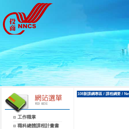
108新課綱專區
/
課程綱要
/
Ne
工作職掌
職科總體課程計畫書