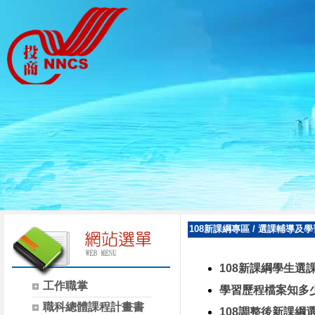
108新課綱專區
/
選課輔導及學
108新課綱學生選
工作職掌
學習歷程檔案知多
職科總體課程計畫書
108調整後新課綱