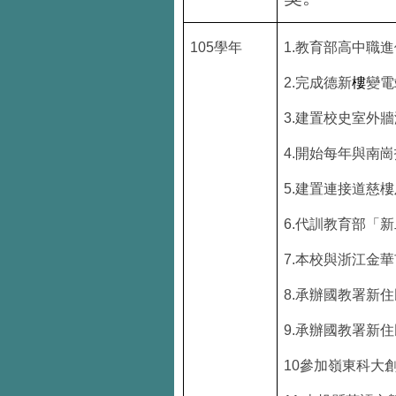
105
學年
1.
教育部高中職進
2.
完成德新
樓
變電
3.
建置校史室外牆
4.
開始每年與南崗
5.
建置連接道慈樓
6.
代訓教育部「新
7.
本校與浙江金華
8.
承辦國教署新住
9.
承辦國教署新住
10
參加嶺東科大