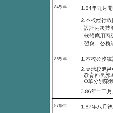
84
學年
1.84
年九月開
2.
本校經行政
設計丙級技
軟體應用丙
習會。公務
1.
本校公務統
85
學年
2.
桌球校隊呂
教育部長郭
O
華分別榮
86
3.
年十二月
87
學年
1.87
年八月德