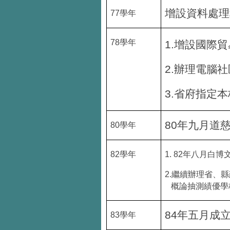
增設資料處理
77
學年
78
學年
1.
增設國際貿
2.
辦理電腦社
3.
省府指定本
80
年九月道慈
80
學年
82
學年
1. 82
年八月白博
2.
繼續辦理省、縣
概論抽測績優學
84
年五月成
83
學年