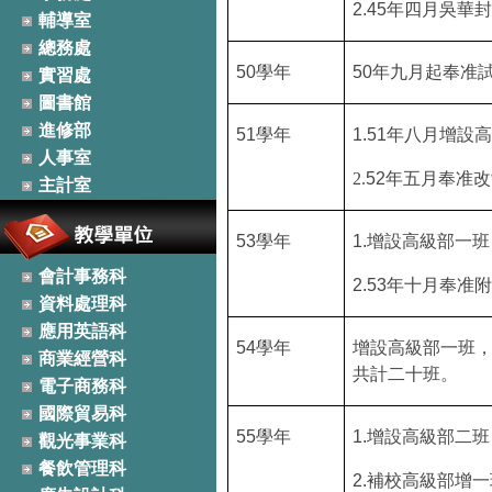
2.45
年四月吳華
輔導室
總務處
50
學年
50
年九月起奉准
實習處
圖書館
進修部
51
學年
1.51
年八月增設
人事室
2.
52
年五月奉准改
主計室
53
學年
1.
增設高級部一班
會計事務科
2.53
年十月奉准
資料處理科
應用英語科
54
學年
增設高級部一班
商業經營科
共計二十班。
電子商務科
國際貿易科
55
學年
1.
增設高級部二班
觀光事業科
餐飲管理科
2.
補校高級部增一