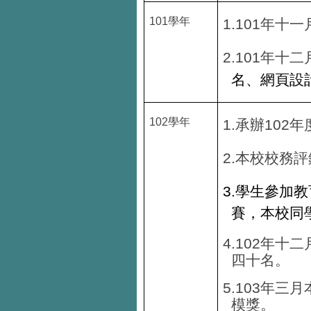
101
學年
1.101
年十一
2.101
年十二
名、網頁設
102
學年
1.
102
承辦
年
2.
本校校務評
3.
學生參加教
賽，本校同
4.102
年十二
四十名。
5.103
年三月
模獎。