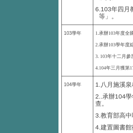
6.103
年四月
等」。
103
學年
1.
承辦
103
年度全
2.
承辦
103
學年度
3.
103年十二月參
4.
104年三月獲第
1
1.
八月施溪泉
104
學年
2..
承辦
104
學
查。
3.
教育部高中
4.
建置圖書館