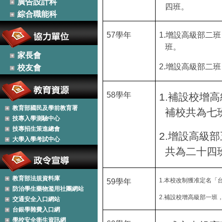
廣告設計科
四班。
綜合職能科
57
學年
1.
增設高級部二班
班。
家長會
2.
增設高級部二班
校友會
58
學年
1.
補設校增高
教育部國民及學前教育署
補校共為七
技專入學測驗中心
技專招生策進總會
2.
增設高級部
大學入學考試中心
共為二十四
教育部法規資料庫
1.
本校改制獲准定名「
59
學年
防治學生藥物濫用社團網站
2.
補
設
校增高級部一班
交通安全入口網站
台銀學雜費入口網
學校安全衛生資訊網