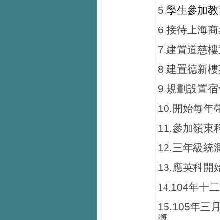
5.
學生參加教
6.
接待上海商
7.
建置道慈樓
8.
建置德新樓
9.
規劃設置宿
10.
開始每年
11.
參加嶺東
12.
三年級統
13.
應英科開
104
14.
年十二
15.105
年三
獎。