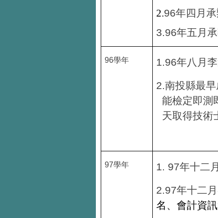
96
2.
年四月承
3.96
年五月承
96
學年
1.
96
年八月
李
2.
南投縣最早
能檢定即測
天取得技術
97
學年
1. 97
年十二
2.97
年十二月
名、會計資訊