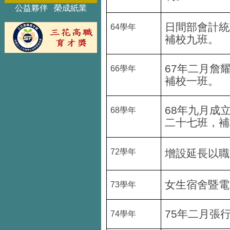
公益夥伴 榮成紙業
日間部會計統
64
學年
補校九班。
67
年二月詹
66
學年
補校一班。
68
年九月成
68
學年
二十七班，補
72
學年
增設延長以職
女生宿舍暨電
73
學年
75
年二月張
74
學年