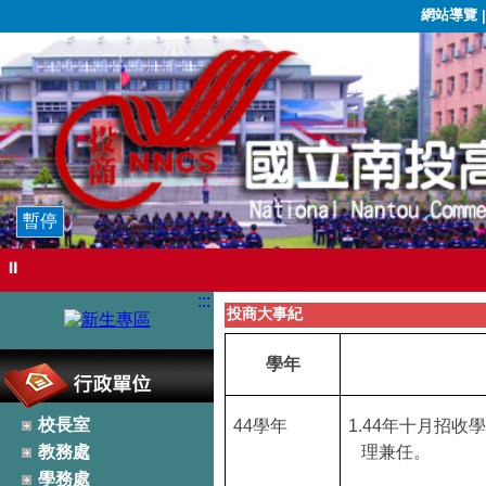
網站導覽
暫停
⏸
:::
投商大事紀
學年
校長室
44
學年
1.44
年十月招收
教務處
理兼任。
學務處