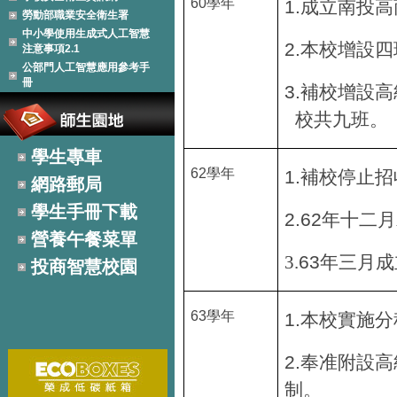
60
學年
1.
成立南投高
勞動部職業安全衛生署
中小學使用生成式人工智慧
2.
本校增設四
注意事項2.1
公部門人工智慧應用參考手
冊
3.
補校增設高
校共九班。
學生專車
62
學年
1.
補校停止招
網路郵局
學生手冊下載
2.62
年十二月
營養午餐菜單
63
3.
年三月成
投商智慧校園
63
學年
1.
本校實施分
2.
奉准附設高
制。