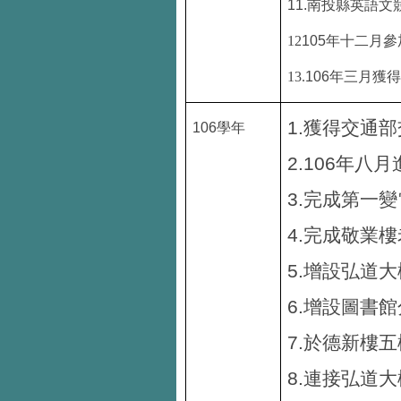
11.
南投縣英語文
12
105
年十二月參
13.
106
年三月獲
1.
獲得交通部
106
學年
2.106
年八月
3.
完成第一變
4.
完成敬業樓
5.
增設弘道大
6.
增設圖書館
7.
於德新樓五
8.
連接弘道大