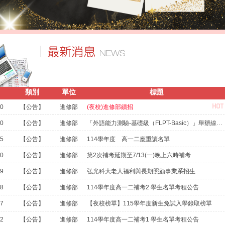
114-1 週會頒獎
類別
單位
標題
10
【公告】
進修部
(夜校)進修部續招
30
【公告】
進修部
「外語能力測驗-基礎級（FLPT-Basic）」舉辦線上說明會
15
【公告】
進修部
114學年度 高一二應重讀名單
10
【公告】
進修部
第2次補考延期至7/13(一)晚上六時補考
09
【公告】
進修部
弘光科大老人福利與長期照顧事業系招生
08
【公告】
進修部
114學年度高一二補考2 學生名單考程公告
07
【公告】
進修部
【夜校榜單】115學年度新生免試入學錄取榜單
02
【公告】
進修部
114學年度高一二補考1 學生名單考程公告