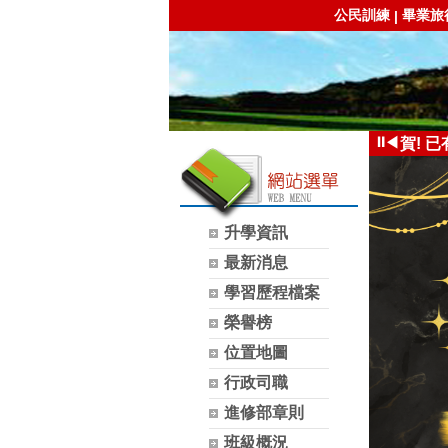
公民訓練
畢業旅
|
⏸
◀
賀! 
颱風訊
升學資訊
最新消息
學習歷程檔案
榮譽榜
位置地圖
行政司職
進修部章則
班級概況