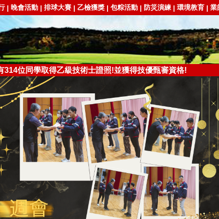
行
晚會活動
排球大賽
乙檢獲獎
包粽活動
防災演練
環境教育
業
|
|
|
|
|
|
|
已有314位同學取得乙級技術士證照!並獲得技優甄審資格!
息與停課消息