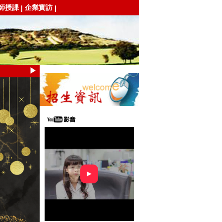
師授課
企業實訪
|
|
▶
►