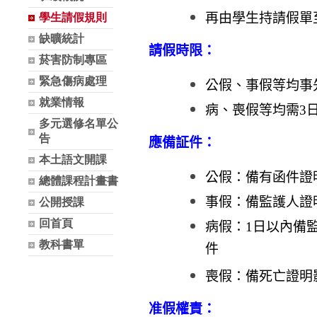
再由學生持請假單
學生請假規則
缺曠統計
請假時限：
菸害防制專區
緊急傷病處理
公假、事假等均事
就業情報
病、喪假等均需3
多元選修名單公
告
應備証件：
本土語文開課
公假：備有函件證
總體課程計畫書
事假：備監護人證
公開授課
回首頁
病假：1日以內備
教科書單
件
喪假：備死亡證明
准假權責：