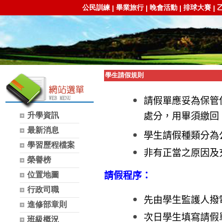
公民訓練
畢業旅行
晚會活動
排球大賽
|
|
|
|
學生請假規則
請假單應妥為保管
升學資訊
處分，用畢須繳回
最新消息
學生請假種類分為
學習歷程檔案
非有正當之原因及
榮譽榜
位置地圖
請假程序：
行政司職
先由學生監護人撥
進修部章則
次日學生填寫請假
班級概況