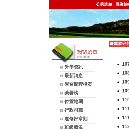
公民訓練
畢業旅
|
總體課程計
1
升學資訊
1
最新消息
1
學習歷程檔案
1
榮譽榜
1
位置地圖
1
行政司職
1
進修部章則
1
班級概況