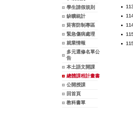
1
學生請假規則
1
缺曠統計
菸害防制專區
1
緊急傷病處理
1
就業情報
1
多元選修名單公
告
本土語文開課
總體課程計畫書
公開授課
回首頁
教科書單