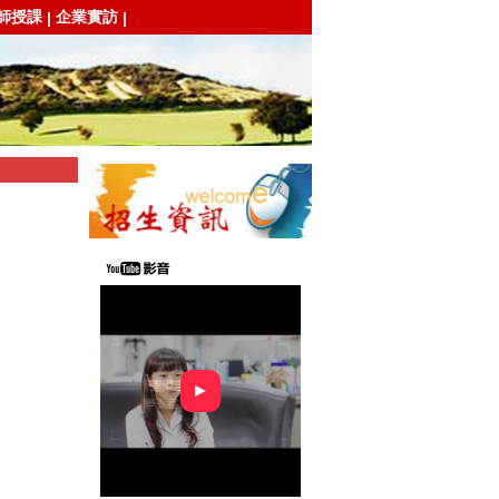
師授課
企業實訪
|
|
►