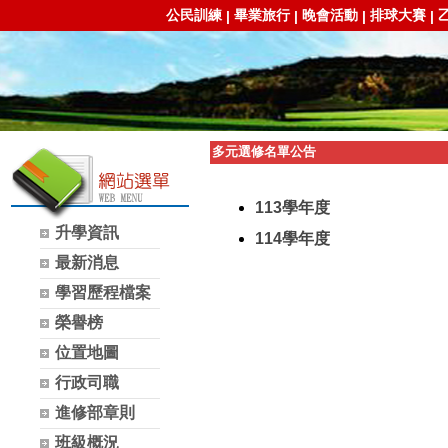
公民訓練
畢業旅行
晚會活動
排球大賽
|
|
|
|
多元選修名單公告
113學年度
升學資訊
114學年度
最新消息
學習歷程檔案
榮譽榜
位置地圖
行政司職
進修部章則
班級概況